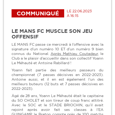
LE 22.06.2023
COMMUNIQUÉ
À 16:15
LE MANS FC MUSCLE SON JEU
OFFENSIF
LE MANS FC passe ce mercredi à l’offensive avec la
signature d’un numéro 10 ET d’un numéro 9 bien
connus du National.
Après Mathieu Coutadeur,
le
Club a le plaisir d’accueillir dans son collectif Yoann
Le Méhauté et Antoine Rabillard !
Yoann fait partie des meilleurs passeurs du
championnat (7 passes décisives en 2022-2023).
Antoine aussi, et il en est également l’un des
meilleurs buteurs (12 buts et 7 passes décisives en
2022-2023).
Âgé de 28 ans, Yoann Le Méhauté était le capitaine
du SO CHOLET et son tireur de coup franc attitré.
Avec le SOC et le STADE BRIOCHIN, qu’il avait
rejoint après avoir fait ses classes à l’EA
GUINGAMP, le Breton compte près de 100 matchs