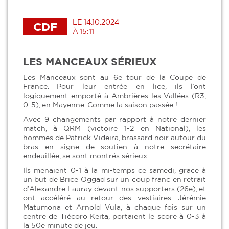
LE 14.10.2024
CDF
À 15:11
LES MANCEAUX SÉRIEUX
Les Manceaux sont au 6e tour de la Coupe de
France. Pour leur entrée en lice, ils l’ont
logiquement emporté à Ambrières-les-Vallées (R3,
0-5), en Mayenne. Comme la saison passée !
Avec 9 changements par rapport à notre dernier
match, à QRM (victoire 1-2 en National), les
hommes de Patrick Videira,
brassard noir autour du
bras en signe de soutien à notre secrétaire
endeuillée
, se sont montrés sérieux.
Ils menaient 0-1 à la mi-temps ce samedi, grâce à
un but de Brice Oggad sur un coup franc en retrait
d’Alexandre Lauray devant nos supporters (26e), et
ont accéléré au retour des vestiaires. Jérémie
Matumona et Arnold Vula, à chaque fois sur un
centre de Tiécoro Keita, portaient le score à 0-3 à
la 50e minute de jeu.