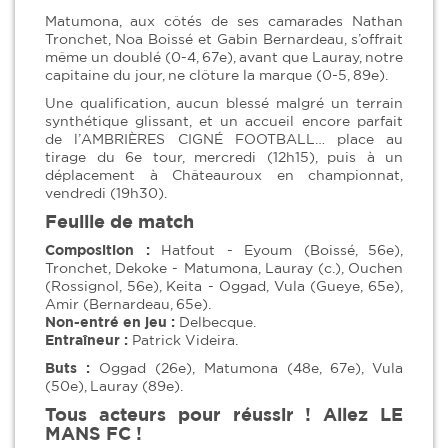
Matumona, aux côtés de ses camarades Nathan
Tronchet, Noa Boissé et Gabin Bernardeau, s’offrait
même un doublé (0-4, 67e), avant que Lauray, notre
capitaine du jour, ne clôture la marque (0-5, 89e).
Une qualification, aucun blessé malgré un terrain
synthétique glissant, et un accueil encore parfait
de l’AMBRIÈRES CIGNÉ FOOTBALL… place au
tirage du 6e tour, mercredi (12h15), puis à un
déplacement à Châteauroux en championnat,
vendredi (19h30).
Feuille de match
Composition :
Hatfout - Eyoum (Boissé, 56e),
Tronchet, Dekoke - Matumona, Lauray (c.), Ouchen
(Rossignol, 56e), Keita - Oggad, Vula (Gueye, 65e),
Amir (Bernardeau, 65e).
Non-entré en jeu :
Delbecque.
Entraîneur :
Patrick Videira.
Buts :
Oggad (26e), Matumona (48e, 67e), Vula
(50e), Lauray (89e).
Tous acteurs pour réussir ! Allez LE
MANS FC !